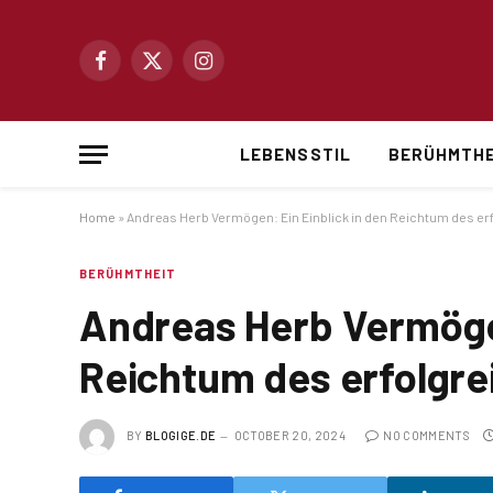
Facebook
X
Instagram
(Twitter)
LEBENSSTIL
BERÜHMTHE
Home
»
Andreas Herb Vermögen: Ein Einblick in den Reichtum des e
BERÜHMTHEIT
Andreas Herb Vermögen
Reichtum des erfolgr
BY
BLOGIGE.DE
OCTOBER 20, 2024
NO COMMENTS