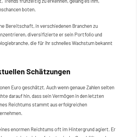
, Trends frühzeitig zu erkennen, gelang es ihm,
schancen boten.
ne Bereitschaft, in verschiedenen Branchen zu
onzentrieren, diversifizierte er sein Portfolio und
ologiebranche, die für ihr schnelles Wachstum bekannt
ktuellen Schätzungen
ionen Euro geschätzt. Auch wenn genaue Zahlen selten
hte darauf hin, dass sein Vermögen in den letzten
seines Reichtums stammt aus erfolgreichen
nternehmen.
ines enormen Reichtums oft im Hintergrund agiert. Er