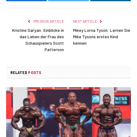
Facebook
Twitter
LinkedIn
PREVIOUS ARTICLE
NEXT ARTICLE
Kristine Saryan: Einblicke in
Mikey Lorna Tyson: Lernen Sie
das Leben der Frau des
Mike Tysons erstes Kind
Schauspielers Scott
kennen
Patterson
RELATED
POSTS