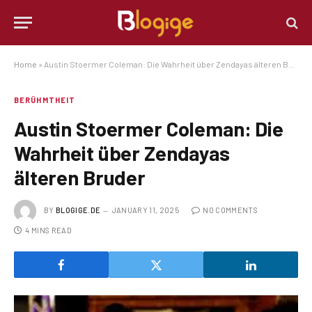
Home
»
Austin Stoermer Coleman: Die Wahrheit über Zendayas älteren Bruder
BERÜHMTHEIT
Austin Stoermer Coleman: Die
Wahrheit über Zendayas
älteren Bruder
BY
BLOGIGE.DE
JANUARY 11, 2025
NO COMMENTS
4 MINS READ