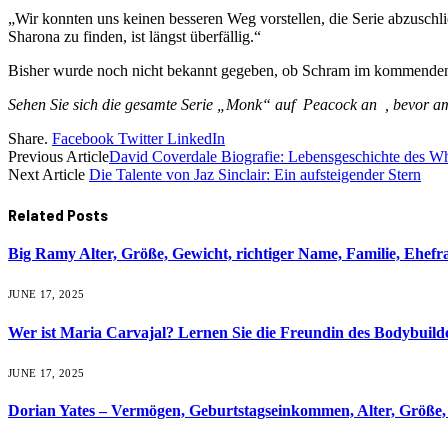
„Wir konnten uns keinen besseren Weg vorstellen, die Serie abzuschl
Sharona zu finden, ist längst überfällig.“
Bisher wurde noch nicht bekannt gegeben, ob Schram im kommenden 
Sehen Sie sich die gesamte Serie „Monk“ auf Peacock an , bevor am 
Share.
Facebook
Twitter
LinkedIn
Previous Article
David Coverdale Biografie: Lebensgeschichte des W
Next Article
Die Talente von Jaz Sinclair: Ein aufsteigender Stern
Related
Posts
Big Ramy Alter, Größe, Gewicht, richtiger Name, Familie, Ehef
JUNE 17, 2025
Wer ist Maria Carvajal? Lernen Sie die Freundin des Bodybuil
JUNE 17, 2025
Dorian Yates – Vermögen, Geburtstagseinkommen, Alter, Größe, 