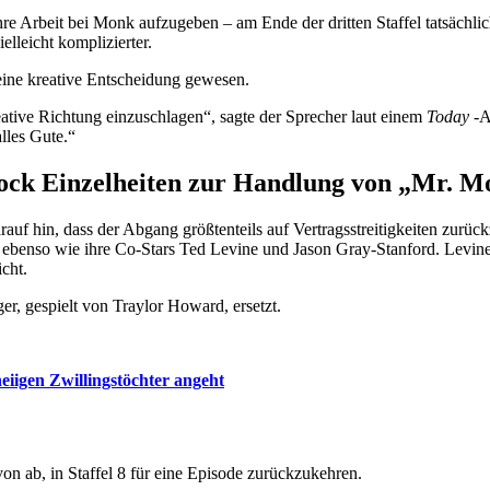
 ihre Arbeit bei Monk aufzugeben – am Ende der dritten Staffel tatsäch
lleicht komplizierter.
eine kreative Entscheidung gewesen.
eative Richtung einzuschlagen“, sagte der Sprecher laut einem
Today
-A
lles Gute.“
cock Einzelheiten zur Handlung von „Mr. Mo
auf hin, dass der Abgang größtenteils auf Vertragsstreitigkeiten zurück
ebenso wie ihre Co-Stars Ted Levine und Jason Gray-Stanford. Levine u
cht.
er, gespielt von Traylor Howard, ersetzt.
neiigen Zwillingstöchter angeht
n ab, in Staffel 8 für eine Episode zurückzukehren.