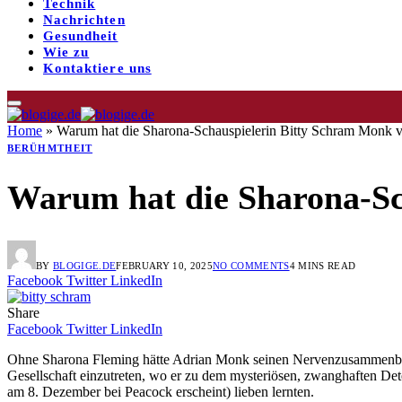
Technik
Nachrichten
Gesundheit
Wie zu
Kontaktiere uns
Home
»
Warum hat die Sharona-Schauspielerin Bitty Schram Monk v
BERÜHMTHEIT
Warum hat die Sharona-Sc
BY
BLOGIGE.DE
FEBRUARY 10, 2025
NO COMMENTS
4 MINS READ
Facebook
Twitter
LinkedIn
Share
Facebook
Twitter
LinkedIn
Ohne Sharona Fleming hätte Adrian Monk seinen Nervenzusammenbru
Gesellschaft einzutreten, wo er zu dem mysteriösen, zwanghaften De
am 8. Dezember bei Peacock erscheint) lieben lernten.