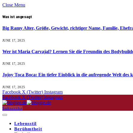
Close Menu
Was ist angesagt
Big Ramy Alter, Größe, Gewicht, richtiger Name, Familie, Ehef
JUNE 17, 2025
Wer ist Maria Carvajal? Lernen Sie die Freundin des Bodybuil
JUNE 17, 2025
Jojoy Toca Boca: Ein tiefer Einblick in die aufregende Welt des k
JUNE 17, 2025
Facebook
X (Twitter)
Instagram
Facebook
X (Twitter)
Instagram
Subscribe
Lebensstil
Berühmtheit