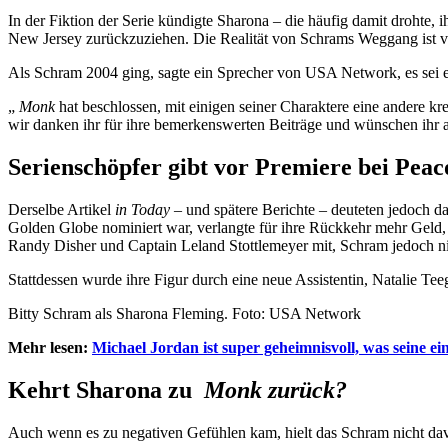
In der Fiktion der Serie kündigte Sharona – die häufig damit drohte,
New Jersey zurückzuziehen. Die Realität von Schrams Weggang ist vie
Als Schram 2004 ging, sagte ein Sprecher von USA Network, es sei 
„
Monk
hat beschlossen, mit einigen seiner Charaktere eine andere kr
wir danken ihr für ihre bemerkenswerten Beiträge und wünschen ihr a
Serienschöpfer gibt vor Premiere bei Pea
Derselbe Artikel
in Today
– und spätere Berichte – deuteten jedoch dar
Golden Globe nominiert war, verlangte für ihre Rückkehr mehr Geld, 
Randy Disher und Captain Leland Stottlemeyer mit, Schram jedoch ni
Stattdessen wurde ihre Figur durch eine neue Assistentin, Natalie Teeg
Bitty Schram als Sharona Fleming. Foto: USA Network
Mehr lesen:
Michael Jordan ist super geheimnisvoll, was seine ei
Kehrt Sharona zu
Monk zurück?
Auch wenn es zu negativen Gefühlen kam, hielt das Schram nicht davo