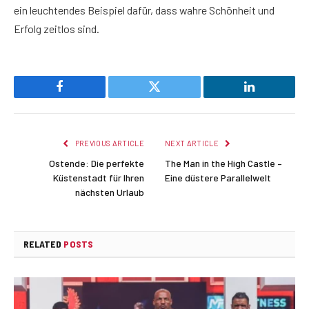
ein leuchtendes Beispiel dafür, dass wahre Schönheit und
Erfolg zeitlos sind.
Facebook
Twitter
LinkedIn
PREVIOUS ARTICLE
NEXT ARTICLE
Ostende: Die perfekte
The Man in the High Castle –
Küstenstadt für Ihren
Eine düstere Parallelwelt
nächsten Urlaub
RELATED
POSTS