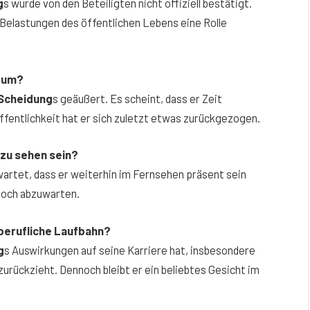
g
s wurde von den Beteiligten nicht offiziell bestätigt.
e Belastungen des öffentlichen Lebens eine Rolle
um?
Scheidung
s geäußert. Es scheint, dass er Zeit
Öffentlichkeit hat er sich zuletzt etwas zurückgezogen.
 zu sehen sein?
wartet, dass er weiterhin im Fernsehen präsent sein
edoch abzuwarten.
 berufliche Laufbahn?
g
s Auswirkungen auf seine Karriere hat, insbesondere
 zurückzieht. Dennoch bleibt er ein beliebtes Gesicht im