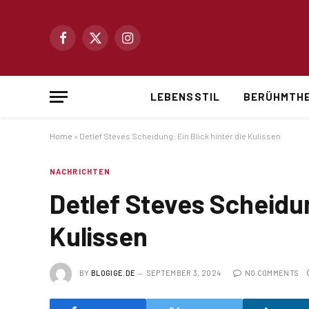
Facebook
X
Instagram
(Twitter)
LEBENSSTIL
BERÜHMTHE
Home
»
Detlef Steves Scheidung: Ein Blick hinter die Kulissen
NACHRICHTEN
Detlef Steves Scheidun
Kulissen
BY
BLOGIGE.DE
SEPTEMBER 3, 2024
NO COMMENTS