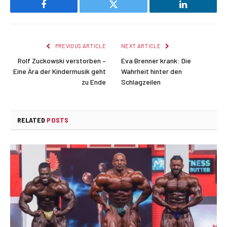
Facebook
Twitter
LinkedIn
PREVIOUS ARTICLE
NEXT ARTICLE
Rolf Zuckowski verstorben –
Eva Brenner krank: Die
Eine Ära der Kindermusik geht
Wahrheit hinter den
zu Ende
Schlagzeilen
RELATED
POSTS