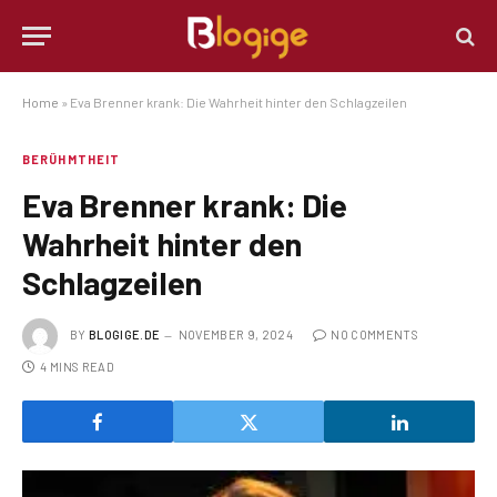
Home
»
Eva Brenner krank: Die Wahrheit hinter den Schlagzeilen
BERÜHMTHEIT
Eva Brenner krank: Die
Wahrheit hinter den
Schlagzeilen
BY
BLOGIGE.DE
NOVEMBER 9, 2024
NO COMMENTS
4 MINS READ