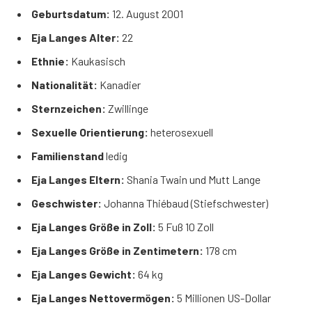
Geburtsdatum:
12. August 2001
Eja Langes Alter:
22
Ethnie:
Kaukasisch
Nationalität:
Kanadier
Sternzeichen:
Zwillinge
Sexuelle Orientierung:
heterosexuell
Familienstand
ledig
Eja Langes Eltern:
Shania Twain und Mutt Lange
Geschwister:
Johanna Thiébaud (Stiefschwester)
Eja Langes Größe in Zoll:
5 Fuß 10 Zoll
Eja Langes Größe in Zentimetern:
178 cm
Eja Langes Gewicht:
64 kg
Eja Langes Nettovermögen:
5 Millionen US-Dollar