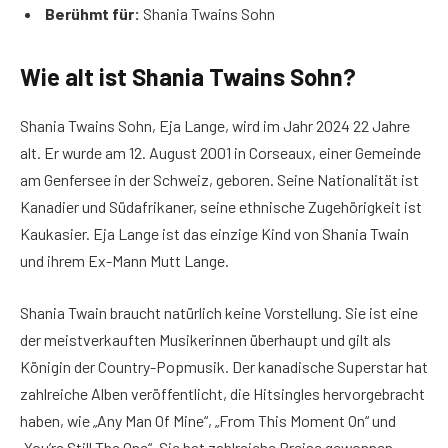
Berühmt für:
Shania Twains Sohn
Wie alt ist Shania Twains Sohn?
Shania Twains Sohn, Eja Lange, wird im Jahr 2024 22 Jahre
alt. Er wurde am 12. August 2001 in Corseaux, einer Gemeinde
am Genfersee in der Schweiz, geboren. Seine Nationalität ist
Kanadier und Südafrikaner, seine ethnische Zugehörigkeit ist
Kaukasier. Eja Lange ist das einzige Kind von Shania Twain
und ihrem Ex-Mann Mutt Lange.
Shania Twain braucht natürlich keine Vorstellung. Sie ist eine
der meistverkauften Musikerinnen überhaupt und gilt als
Königin der Country-Popmusik. Der kanadische Superstar hat
zahlreiche Alben veröffentlicht, die Hitsingles hervorgebracht
haben, wie „Any Man Of Mine“, „From This Moment On“ und
„You’re Still The One“. Sie hat zahlreiche Preise gewonnen,