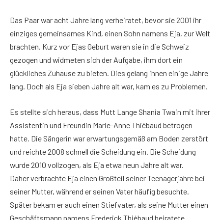
Das Paar war acht Jahre lang verheiratet, bevor sie 2001 ihr
einziges gemeinsames Kind, einen Sohn namens Eja, zur Welt
brachten. Kurz vor Ejas Geburt waren sie in die Schweiz
gezogen und widmeten sich der Aufgabe, ihm dort ein
glückliches Zuhause zu bieten. Dies gelang ihnen einige Jahre
lang. Doch als Eja sieben Jahre alt war, kam es zu Problemen.
Es stellte sich heraus, dass Mutt Lange Shania Twain mit ihrer
Assistentin und Freundin Marie-Anne Thiébaud betrogen
hatte. Die Sängerin war erwartungsgemäß am Boden zerstört
und reichte 2008 schnell die Scheidung ein. Die Scheidung
wurde 2010 vollzogen, als Eja etwa neun Jahre alt war.
Daher verbrachte Eja einen Großteil seiner Teenagerjahre bei
seiner Mutter, während er seinen Vater häufig besuchte.
Später bekam er auch einen Stiefvater, als seine Mutter einen
Geschäftsmann namens Frederick Thiébaud heiratete.