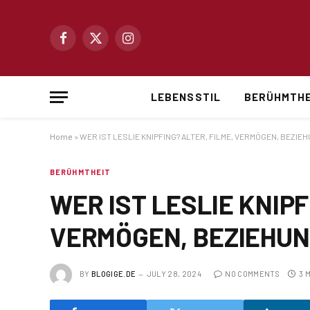
Facebook
X
Instagram
(Twitter)
LEBENSSTIL
BERÜHMTHE
Home
»
WER IST LESLIE KNIPFING? ALTER, FILME, VERMÖGEN, BEZIE
BERÜHMTHEIT
WER IST LESLIE KNIPF
VERMÖGEN, BEZIEHU
BY
BLOGIGE.DE
JULY 28, 2024
NO COMMENTS
3 