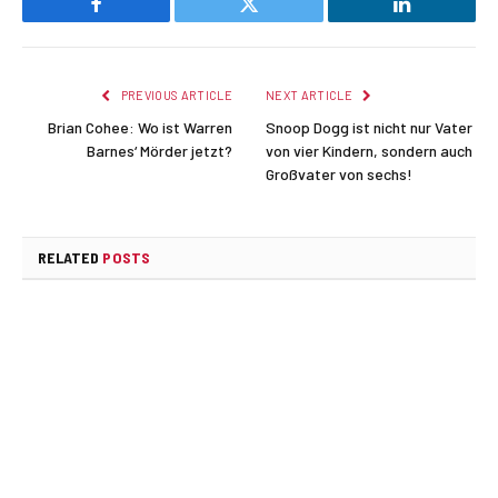
Facebook
Twitter
LinkedIn
PREVIOUS ARTICLE
NEXT ARTICLE
Brian Cohee: Wo ist Warren
Snoop Dogg ist nicht nur Vater
Barnes‘ Mörder jetzt?
von vier Kindern, sondern auch
Großvater von sechs!
RELATED
POSTS