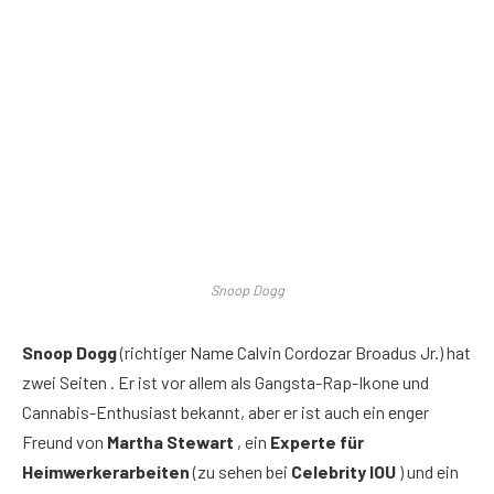
Snoop Dogg
Snoop Dogg
(richtiger Name Calvin Cordozar Broadus Jr.) hat
zwei Seiten . Er ist vor allem als Gangsta-Rap-Ikone und
Cannabis-Enthusiast bekannt, aber er ist auch ein enger
Freund von
Martha Stewart
, ein
Experte für
Heimwerkerarbeiten
(zu sehen bei
Celebrity IOU
) und ein