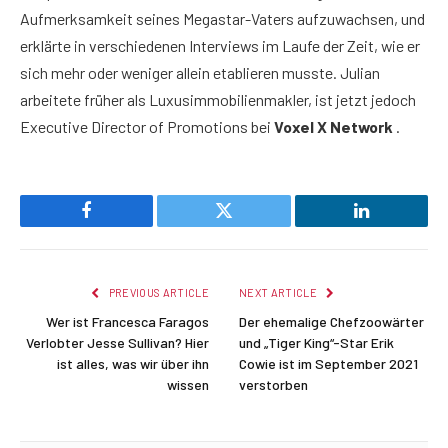
Aufmerksamkeit seines Megastar-Vaters aufzuwachsen, und
erklärte in verschiedenen Interviews im Laufe der Zeit, wie er
sich mehr oder weniger allein etablieren musste. Julian
arbeitete früher als Luxusimmobilienmakler, ist jetzt jedoch
Executive Director of Promotions bei
Voxel X Network
.
Facebook
Twitter
LinkedIn
PREVIOUS ARTICLE
NEXT ARTICLE
Wer ist Francesca Faragos
Der ehemalige Chefzoowärter
Verlobter Jesse Sullivan? Hier
und „Tiger King“-Star Erik
ist alles, was wir über ihn
Cowie ist im September 2021
wissen
verstorben