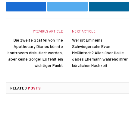
Facebook
Twitter
LinkedIn
PREVIOUS ARTICLE
NEXT ARTICLE
Die zweite Staffel von The
Wer ist Eminems
Apothecary Diaries könnte
Schwiegersohn Evan
kontrovers diskutiert werden,
McClintock? Alles über Hailie
aber keine Sorge! Es fehlt ein
Jades Ehemann während ihrer
wichtiger Punkt
kürzlichen Hochzeit
RELATED
POSTS