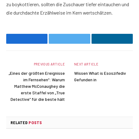
zu boykottieren, sollten die Zuschauer tiefer eintauchen und
die durchdachte Erzählweise im Kern wertschätzen.
Facebook
Twitter
LinkedIn
PREVIOUS ARTICLE
NEXT ARTICLE
„Eines der größten Ereignisse
Wissen What is Esoszifediv
im Fernsehen“: Warum
Gefunden in
Matthew McConaughey die
erste Staffel von „True
Detective“ für die beste hält
RELATED
POSTS