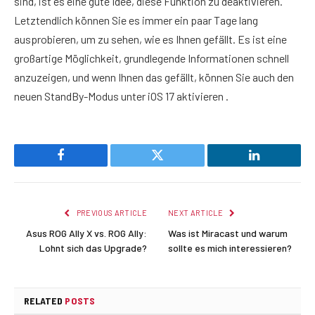
sind, ist es eine gute Idee, diese Funktion zu deaktivieren.
Letztendlich können Sie es immer ein paar Tage lang
ausprobieren, um zu sehen, wie es Ihnen gefällt. Es ist eine
großartige Möglichkeit, grundlegende Informationen schnell
anzuzeigen, und wenn Ihnen das gefällt, können Sie auch den
neuen StandBy-Modus unter iOS 17 aktivieren .
Facebook
Twitter
LinkedIn
PREVIOUS ARTICLE
NEXT ARTICLE
Asus ROG Ally X vs. ROG Ally:
Was ist Miracast und warum
Lohnt sich das Upgrade?
sollte es mich interessieren?
RELATED
POSTS