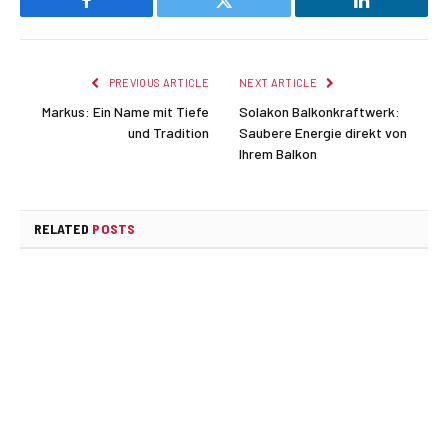
Facebook
Twitter
LinkedIn
PREVIOUS ARTICLE
NEXT ARTICLE
Markus: Ein Name mit Tiefe
Solakon Balkonkraftwerk:
und Tradition
Saubere Energie direkt von
Ihrem Balkon
RELATED
POSTS