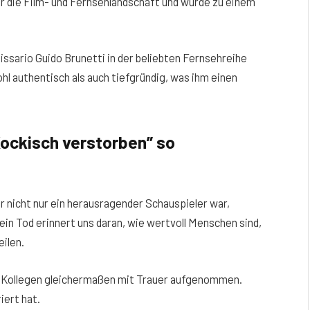
er die Film- und Fernsehlandschaft und wurde zu einem
issario Guido Brunetti in der beliebten Fernsehreihe
l authentisch als auch tiefgründig, was ihm einen
Kockisch verstorben” so
r nicht nur ein herausragender Schauspieler war,
Sein Tod erinnert uns daran, wie wertvoll Menschen sind,
eilen.
d Kollegen gleichermaßen mit Trauer aufgenommen.
iert hat.