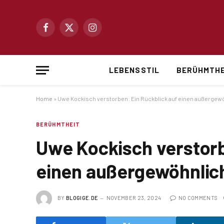
Facebook
X
Instagram
(Twitter)
LEBENSSTIL
BERÜHMTHE
Home
»
Uwe Kockisch verstorben: Ein Rückblick auf einen außergew
BERÜHMTHEIT
Uwe Kockisch verstorb
einen außergewöhnlic
BY
BLOGIGE.DE
NOVEMBER 23, 2024
NO COMMENTS